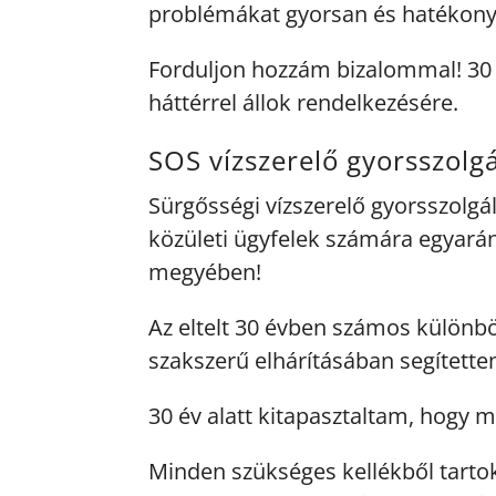
problémákat gyorsan és hatékony
Forduljon hozzám bizalommal! 30 é
háttérrel állok rendelkezésére.
SOS vízszerelő gyorsszolg
Sürgősségi vízszerelő gyorsszolgá
közületi ügyfelek számára egyarán
megyében!
Az eltelt 30 évben számos különbö
szakszerű elhárításában segített
30 év alatt kitapasztaltam, hogy m
Minden szükséges kellékből tartok