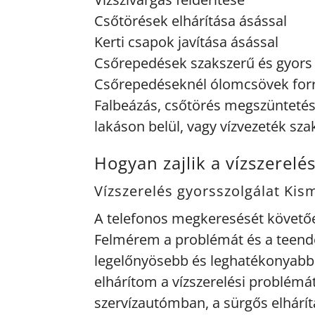
Csőtörések elhárítása ásással
Kerti csapok javítása ásással
Csőrepedések szakszerű és gyors 
Csőrepedéseknél ólomcsövek for
Falbeázás, csőtörés megszüntetés, 
lakáson belül, vagy vízvezeték sza
Hogyan zajlik a vízszerelé
Vízszerelés gyorsszolgálat Kis
A telefonos megkeresését követőe
Felmérem a problémát és a teendő
legelőnyösebb és leghatékonyab
elhárítom a vízszerelési problémá
szervízautómban, a sürgős elhárítás