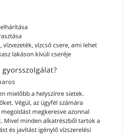
elhárítása
rasztása
vízvezeték, vízcső csere, ami lehet
kasz lakáson kívüli cseréje
s gyorsszolgálat?
maros
n mielőbb a helyszínre sietek.
ket. Végül, az ügyfél számára
b megoldást megkeresve azonnal
t. Mivel minden alkatrészből tartok a
t és javítást igénylő vízszerelési