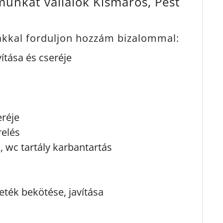
unkát vállalok Kismaros, Pest
mákkal forduljon hozzám bizalommal:
ítása és cseréje
eréje
relés
s, wc tartály karbantartás
ték bekötése, javítása