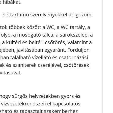
a hibákat.
ú élettartamú szerelvényekkel dolgozom.
tok többek között a WC, a WC tartály, a
olyó, a mosogató tálca, a sarokszelep, a
a kültéri és beltéri csőtörés, valamint a
éjében, javításában egyaránt. Forduljon
n található vízellátó és csatornázási
ek és szaniterek cseréjével, csőtörések
vításával.
 hogy sürgős helyzetekben gyors és
vízvezetékrendszerrel kapcsolatos
zható és tapasztalt szakemberhez