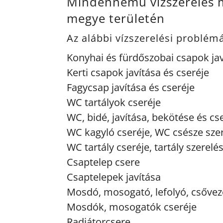
Mindennemű vízszerelés m
megye területén
Az alábbi vízszerelési problé
Konyhai és fürdőszobai csapok jav
Kerti csapok javítása és cseréje
Fagycsap javítása és cseréje
WC tartályok cseréje
WC, bidé, javítása, bekötése és cs
WC kagyló cseréje, WC csésze sze
WC tartály cseréje, tartály szerelé
Csaptelep csere
Csaptelepek javítása
Mosdó, mosogató, lefolyó, csőveze
Mosdók, mosogatók cseréje
Radiátorcsere