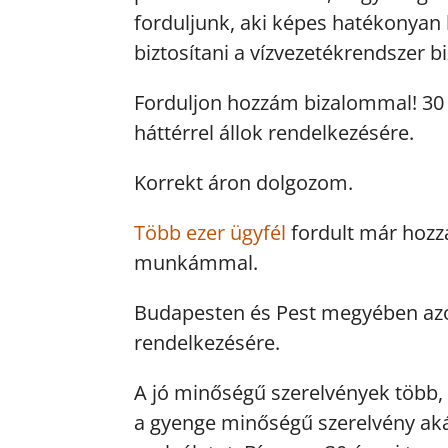
forduljunk, aki képes hatékonyan
biztosítani a vízvezetékrendszer
Forduljon hozzám bizalommal! 30 é
háttérrel állok rendelkezésére.
Korrekt áron dolgozom.
Több ezer ügyfél
fordult már hozz
munkámmal.
Budapesten és Pest megyében azonn
rendelkezésére.
A jó minőségű szerelvények több,
a gyenge minőségű szerelvény aká