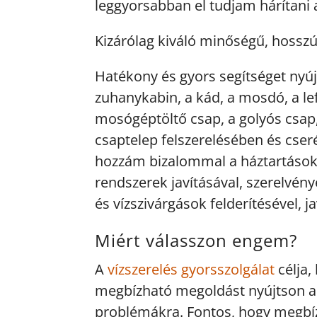
leggyorsabban el tudjam hárítani 
Kizárólag kiváló minőségű, hossz
Hatékony és gyors segítséget nyúj
zuhanykabin, a kád, a mosdó, a lef
mosógéptöltő csap, a golyós csap, 
csaptelep felszerelésében és cser
hozzám bizalommal a háztartásokba
rendszerek javításával, szerelvény
és vízszivárgások felderítésével, ja
Miért válasszon engem?
A
vízszerelés gyorsszolgálat
célja,
megbízható megoldást nyújtson a 
problémákra. Fontos, hogy megbí