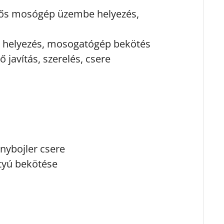
ltős mosógép üzembe helyezés,
 helyezés, mosogatógép bekötés
ő javítás, szerelés, csere
anybojler csere
ttyú bekötése