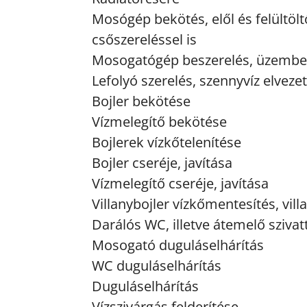
Mosógép bekötés, elől és felültö
csőszereléssel is
Mosogatógép beszerelés, üzembe
Lefolyó szerelés, szennyvíz elvezet
Bojler bekötése
Vízmelegítő bekötése
Bojlerek vízkőtelenítése
Bojler cseréje, javítása
Vízmelegítő cseréje, javítása
Villanybojler vízkőmentesítés, vill
Darálós WC, illetve átemelő sziva
Mosogató duguláselhárítás
WC duguláselhárítás
Duguláselhárítás
Vízszivárgás felderítése