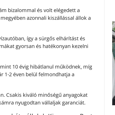
ám bizalommal és volt elégedett a
egyében azonnali kiszállással állok a
ízautóban, így a sürgős elhárítást és
blémákat gyorsan és hatékonyan kezelni
 mint 10 évig hibátlanul működnek, míg
r 1-2 éven belül felmondhatja a
an. Csakis kiváló minőségű anyagokat
kámra nyugodtan vállaljak garanciát.