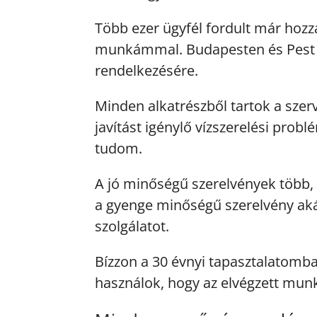
Több ezer ügyfél fordult már hozz
munkámmal. Budapesten és Pest m
rendelkezésére.
Minden alkatrészből tartok a szerv
javítást igénylő vízszerelési pro
tudom.
A jó minőségű szerelvények több,
a gyenge minőségű szerelvény aká
szolgálatot.
Bízzon a 30 évnyi tapasztalatomb
használok, hogy az elvégzett mun