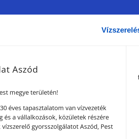
Vízszerelé
lat Aszód
Pest megye területén!
30 éves tapasztalatom van vízvezeték
g és a vállalkozások, közületek részére
 vízszerelő gyorsszolgálatot Aszód, Pest