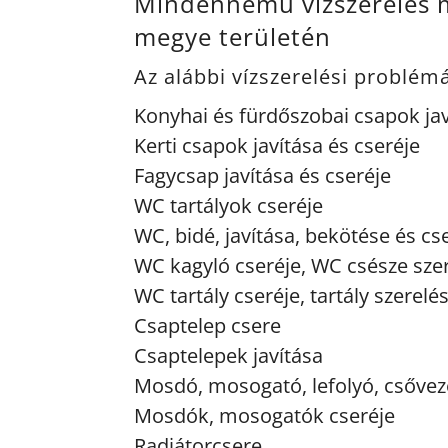
Mindennemű vízszerelés m
megye területén
Az alábbi vízszerelési problé
Konyhai és fürdőszobai csapok jav
Kerti csapok javítása és cseréje
Fagycsap javítása és cseréje
WC tartályok cseréje
WC, bidé, javítása, bekötése és cs
WC kagyló cseréje, WC csésze sze
WC tartály cseréje, tartály szerelé
Csaptelep csere
Csaptelepek javítása
Mosdó, mosogató, lefolyó, csőveze
Mosdók, mosogatók cseréje
Radiátorcsere