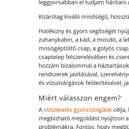
leggyorsabban el tudjam hárítani 
Kizárólag kiváló minőségű, hossz
Hatékony és gyors segítséget nyúj
zuhanykabin, a kád, a mosdó, a lef
mosógéptöltő csap, a golyós csap, 
csaptelep felszerelésében és cser
hozzám bizalommal a háztartásokba
rendszerek javításával, szerelvény
és vízszivárgások felderítésével, ja
Miért válasszon engem?
A
vízszerelés gyorsszolgálat
célja,
megbízható megoldást nyújtson a 
problémákra. Fontos, hogy megbí