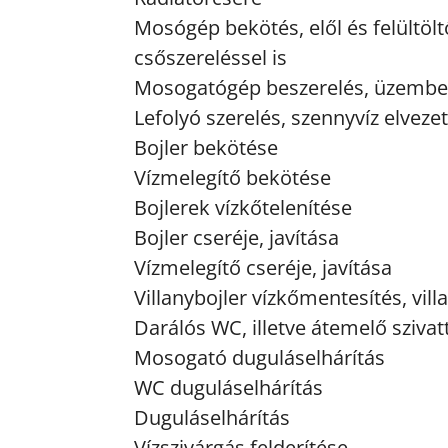
Mosógép bekötés, elől és felültö
csőszereléssel is
Mosogatógép beszerelés, üzembe
Lefolyó szerelés, szennyvíz elvezet
Bojler bekötése
Vízmelegítő bekötése
Bojlerek vízkőtelenítése
Bojler cseréje, javítása
Vízmelegítő cseréje, javítása
Villanybojler vízkőmentesítés, vill
Darálós WC, illetve átemelő sziva
Mosogató duguláselhárítás
WC duguláselhárítás
Duguláselhárítás
Vízszivárgás felderítése