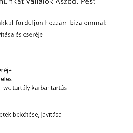
unkát vállalok Aszód, Pest
mákkal forduljon hozzám bizalommal:
ítása és cseréje
eréje
relés
s, wc tartály karbantartás
ték bekötése, javítása