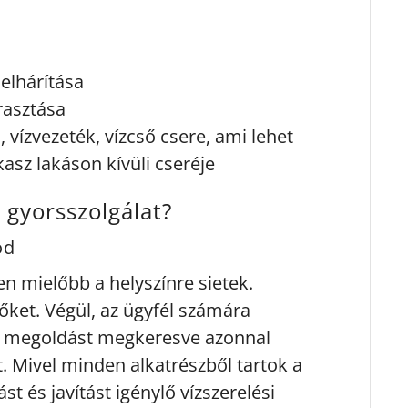
elhárítása
rasztása
vízvezeték, vízcső csere, ami lehet
kasz lakáson kívüli cseréje
s gyorsszolgálat?
ód
n mielőbb a helyszínre sietek.
ket. Végül, az ügyfél számára
b megoldást megkeresve azonnal
t. Mivel minden alkatrészből tartok a
t és javítást igénylő vízszerelési