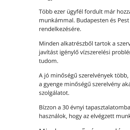
Több ezer ügyfél fordult már hozz
munkámmal. Budapesten és Pest m
rendelkezésére.
Minden alkatrészből tartok a szerv
javítást igénylő vízszerelési pro
tudom.
A jó minőségű szerelvények több,
a gyenge minőségű szerelvény aká
szolgálatot.
Bízzon a 30 évnyi tapasztalatomb
használok, hogy az elvégzett mun