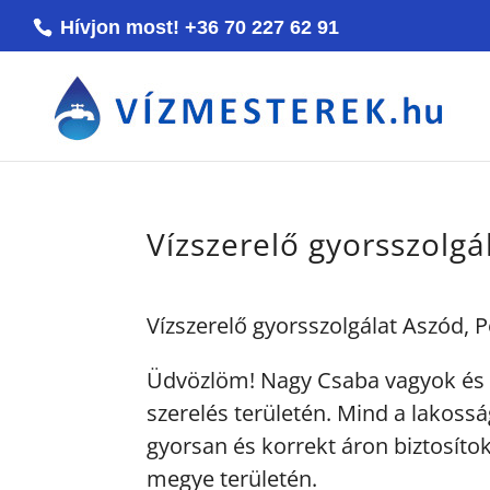
Hívjon most! +36 70 227 62 91
Vízszerelő gyorsszolgá
Vízszerelő gyorsszolgálat Aszód, 
Üdvözlöm! Nagy Csaba vagyok és 
szerelés területén. Mind a lakossá
gyorsan és korrekt áron biztosítok
megye területén.