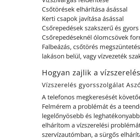
Csőtörések elhárítása ásással
Kerti csapok javítása ásással
Csőrepedések szakszerű és gyors 
Csőrepedéseknél ólomcsövek for
Falbeázás, csőtörés megszüntetés, 
lakáson belül, vagy vízvezeték sza
Hogyan zajlik a vízszerelé
Vízszerelés gyorsszolgálat Asz
A telefonos megkeresését követőe
Felmérem a problémát és a teendő
legelőnyösebb és leghatékonyab
elhárítom a vízszerelési problémá
szervízautómban, a sürgős elhárítás