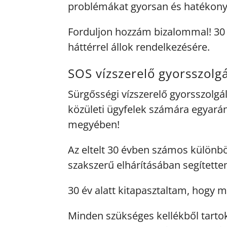
problémákat gyorsan és hatékony
Forduljon hozzám bizalommal! 30 é
háttérrel állok rendelkezésére.
SOS vízszerelő gyorsszolg
Sürgősségi vízszerelő gyorsszolgá
közületi ügyfelek számára egyarán
megyében!
Az eltelt 30 évben számos különbö
szakszerű elhárításában segített
30 év alatt kitapasztaltam, hogy m
Minden szükséges kellékből tartok