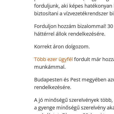
forduljunk, aki képes hatékonyan
biztosítani a vízvezetékrendszer
Forduljon hozzám bizalommal! 30 é
háttérrel állok rendelkezésére.
Korrekt áron dolgozom.
Több ezer ügyfél
fordult már hozz
munkámmal.
Budapesten és Pest megyében azonn
rendelkezésére.
A jó minőségű szerelvények több,
a gyenge minőségű szerelvény aká