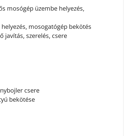
ltős mosógép üzembe helyezés,
 helyezés, mosogatógép bekötés
ő javítás, szerelés, csere
anybojler csere
ttyú bekötése