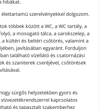
a hibákat.
ú élettartamú szerelvényekkel dolgozom.
tok többek között a WC, a WC tartály, a
olyó, a mosogató tálca, a sarokszelep, a
a kültéri és beltéri csőtörés, valamint a
éjében, javításában egyaránt. Forduljon
n található vízellátó és csatornázási
ek és szaniterek cseréjével, csőtörések
vításával.
 hogy sürgős helyzetekben gyors és
vízvezetékrendszerrel kapcsolatos
zható és tapasztalt szakemberhez