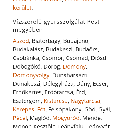
kerület
.
Vízszerelő gyorsszolgálat Pest
megyében
Aszód
, Biatorbágy, Budajenő,
Budakalász, Budakeszi, Budaörs,
Csobánka, Csömör, Csomád, Diósd,
Dobogókő, Dorog,
Domony
,
Domonyvölgy
, Dunaharaszti,
Dunakeszi, Délegyháza, Dány, Ecser,
Erdőkertes, Erdőtarcsa, Érd,
Esztergom,
Kistarcsa
,
Nagytarcsa
,
Kerepes
,
Fót
, Felsőpakony, Göd, Gyál,
Pécel
, Maglód,
Mogyoród
, Mende,
Monor, Kesztölc, Leányfalu, Leányvár,