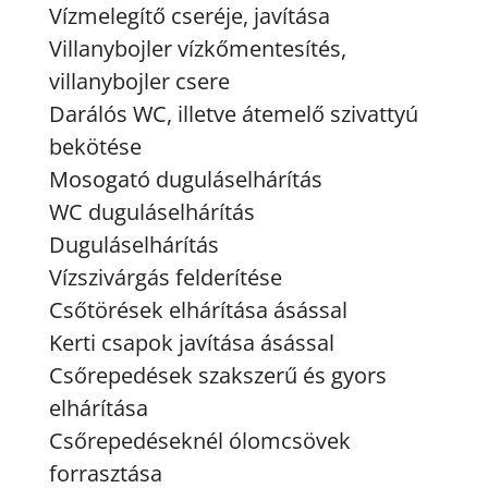
Vízmelegítő cseréje, javítása
Villanybojler vízkőmentesítés,
villanybojler csere
Darálós WC, illetve átemelő szivattyú
bekötése
Mosogató duguláselhárítás
WC duguláselhárítás
Duguláselhárítás
Vízszivárgás felderítése
Csőtörések elhárítása ásással
Kerti csapok javítása ásással
Csőrepedések szakszerű és gyors
elhárítása
Csőrepedéseknél ólomcsövek
forrasztása