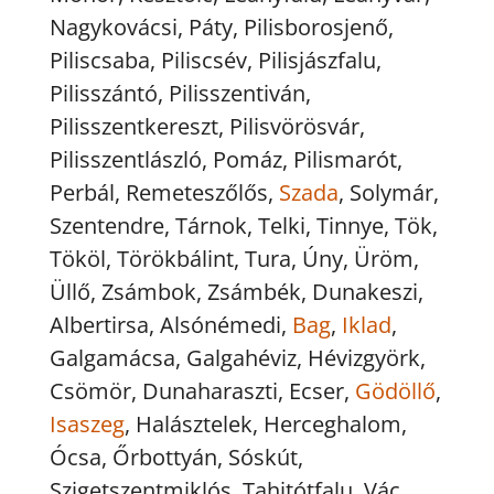
Nagykovácsi, Páty, Pilisborosjenő,
Piliscsaba, Piliscsév, Pilisjászfalu,
Pilisszántó, Pilisszentiván,
Pilisszentkereszt, Pilisvörösvár,
Pilisszentlászló, Pomáz, Pilismarót,
Perbál, Remeteszőlős,
Szada
, Solymár,
Szentendre, Tárnok, Telki, Tinnye, Tök,
Tököl, Törökbálint, Tura, Úny, Üröm,
Üllő, Zsámbok, Zsámbék, Dunakeszi,
Albertirsa, Alsónémedi,
Bag
,
Iklad
,
Galgamácsa, Galgahéviz, Hévizgyörk,
Csömör, Dunaharaszti, Ecser,
Gödöllő
,
Isaszeg
, Halásztelek, Herceghalom,
Ócsa, Őrbottyán, Sóskút,
Szigetszentmiklós, Tahitótfalu, Vác,