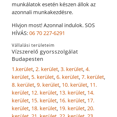
munkálatok esetén készen állok az
azonnali munkakezdésre.
Hívjon most! Azonnal indulok. SOS
HÍVÁS:
06 70 227-6291
Vállalási területeim
Vízszerelő gyorsszolgálat
Budapesten
1.kerület
,
2. kerület
,
3. kerület
,
4.
kerület
,
5. kerület
,
6. kerület
,
7. kerület
,
8. kerület
,
9. kerület
,
10. kerület
,
11.
kerület
,
12. kerület
,
13. kerület
,
14.
kerület
,
15. kerület
,
16. kerület
,
17.
kerület
,
18. kerület
,
19. kerület
,
20.
kerület
,
21. kerület
,
22. kerület
,
23.