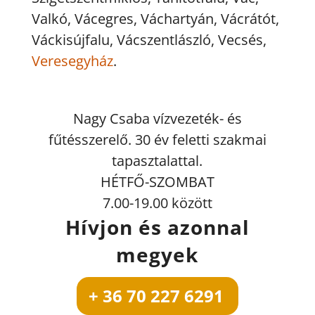
Valkó, Vácegres, Váchartyán, Vácrátót,
Váckisújfalu, Vácszentlászló, Vecsés,
Veresegyház
.
Nagy Csaba vízvezeték- és
fűtésszerelő. 30 év feletti szakmai
tapasztalattal.
HÉTFŐ-SZOMBAT
7.00-19.00 között
Hívjon és azonnal
megyek
+ 36 70 227 6291