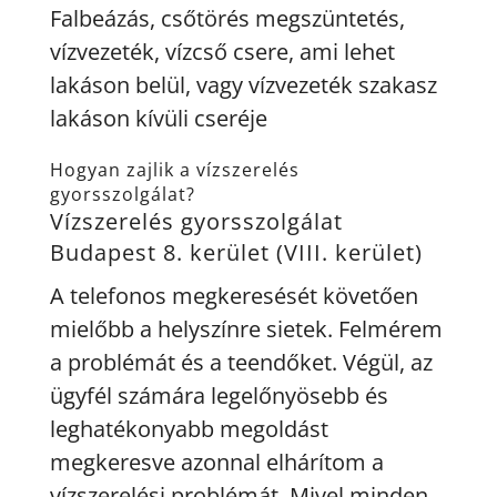
Falbeázás, csőtörés megszüntetés,
vízvezeték, vízcső csere, ami lehet
lakáson belül, vagy vízvezeték szakasz
lakáson kívüli cseréje
Hogyan zajlik a vízszerelés
gyorsszolgálat?
Vízszerelés gyorsszolgálat
Budapest 8. kerület (VIII. kerület)
A telefonos megkeresését követően
mielőbb a helyszínre sietek. Felmérem
a problémát és a teendőket. Végül, az
ügyfél számára legelőnyösebb és
leghatékonyabb megoldást
megkeresve azonnal elhárítom a
vízszerelési problémát. Mivel minden