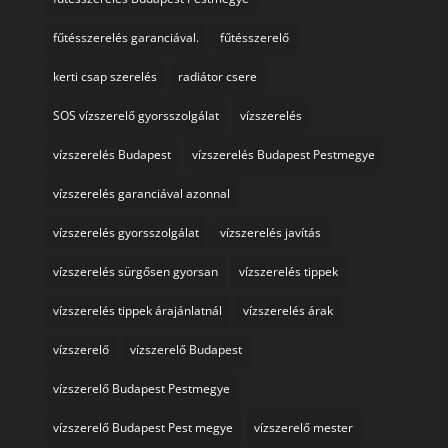
fűtésszerelés garanciával.
fűtésszerelő
kerti csap szerelés
radiátor csere
SOS vízszerelő gyorsszolgálat
vízszerelés
vízszerelés Budapest
vízszerelés Budapest Pestmegye
vízszerelés garanciával azonnal
vízszerelés gyorsszolgálat
vízszerelés javítás
vízszerelés sürgősen gyorsan
vízszerelés tippek
vízszerelés tippek árajánlatnál
vízszerelés árak
vízszerelő
vízszerelő Budapest
vízszerelő Budapest Pestmegye
vízszerelő Budapest Pest megye
vízszerelő mester