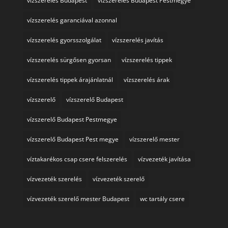
vízszerelés Budapest
vízszerelés Budapest Pestmegye
vízszerelés garanciával azonnal
vízszerelés gyorsszolgálat
vízszerelés javítás
vízszerelés sürgősen gyorsan
vízszerelés tippek
vízszerelés tippek árajánlatnál
vízszerelés árak
vízszerelő
vízszerelő Budapest
vízszerelő Budapest Pestmegye
vízszerelő Budapest Pest megye
vízszerelő mester
víztakarékos csap csere felszerelés
vízvezeték javítása
vízvezeték szerelés
vízvezeték szerelő
vízvezeték szerelő mester Budapest
wc tartály csere