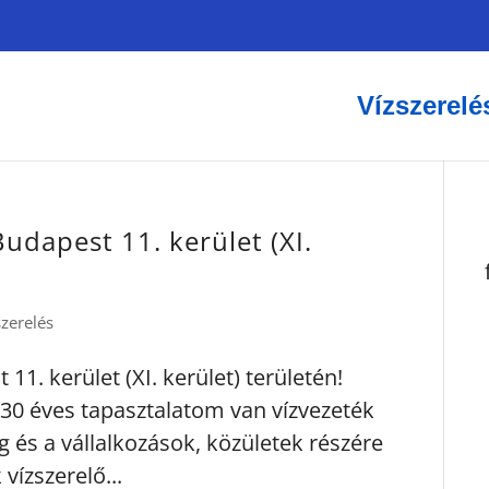
Vízszerelé
Budapest 11. kerület (XI.
szerelés
11. kerület (XI. kerület) területén!
30 éves tapasztalatom van vízvezeték
g és a vállalkozások, közületek részére
vízszerelő...