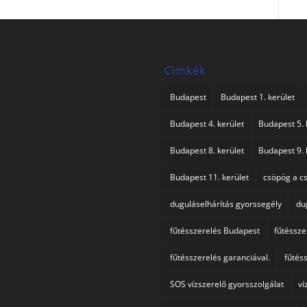
Cimkék
Budapest
Budapest 1. kerület
Budapest 4. kerület
Budapest 5. 
Budapest 8. kerület
Budapest 9. 
Budapest 11. kerület
csöpög a c
duguláselhárítás gyorssegély
du
fűtésszerelés Budapest
fűtéssz
fűtésszerelés garanciával.
fűtés
SOS vízszerelő gyorsszolgálat
ví