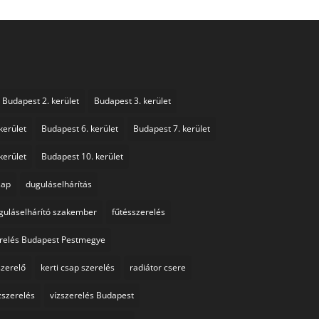
Budapest 2. kerület
Budapest 3. kerület
kerület
Budapest 6. kerület
Budapest 7. kerület
kerület
Budapest 10. kerület
sap
duguláselhárítás
guláselhárító szakember
fűtésszerelés
erelés Budapest Pestmegye
szerelő
kerti csap szerelés
radiátor csere
zszerelés
vízszerelés Budapest