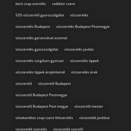
kerti csap szerelés
radiátor csere
SOS vízszerelő gyorsszolgálat
vízszerelés
vízszerelés Budapest
vízszerelés Budapest Pestmegye
vízszerelés garanciával azonnal
vízszerelés gyorsszolgálat
vízszerelés javítás
vízszerelés sürgősen gyorsan
vízszerelés tippek
vízszerelés tippek árajánlatnál
vízszerelés árak
vízszerelő
vízszerelő Budapest
vízszerelő Budapest Pestmegye
vízszerelő Budapest Pest megye
vízszerelő mester
víztakarékos csap csere felszerelés
vízvezeték javítása
vízvezeték szerelés
vízvezeték szerelő