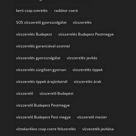
kerti csap szerelés
radiátor csere
SOS vízszerelő gyorsszolgálat
vízszerelés
vízszerelés Budapest
vízszerelés Budapest Pestmegye
vízszerelés garanciával azonnal
vízszerelés gyorsszolgálat
vízszerelés javítás
vízszerelés sürgősen gyorsan
vízszerelés tippek
vízszerelés tippek árajánlatnál
vízszerelés árak
vízszerelő
vízszerelő Budapest
vízszerelő Budapest Pestmegye
vízszerelő Budapest Pest megye
vízszerelő mester
víztakarékos csap csere felszerelés
vízvezeték javítása