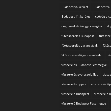
Budapest 8. kerület
Budapest 9. 
Budapest 11. kerület
csöpög a c
duguláselhárítás gyorssegély
du
fűtésszerelés Budapest
fűtéssz
fűtésszerelés garanciával.
fűtés
SOS vízszerelő gyorsszolgálat
ví
vízszerelés Budapest Pestmegye
vízszerelés gyorsszolgálat
vízsze
vízszerelés tippek
vízszerelés ti
vízszerelő Budapest
vízszerelő
vízszerelő Budapest Pest megye