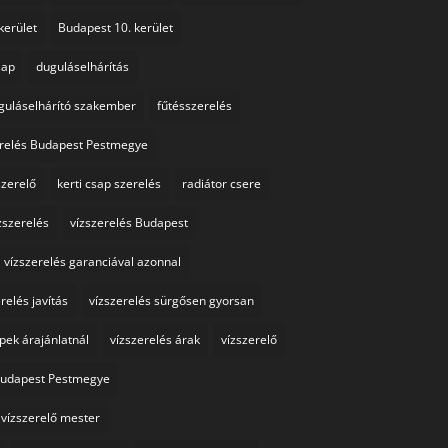
kerület
Budapest 10. kerület
sap
duguláselhárítás
guláselhárító szakember
fűtésszerelés
erelés Budapest Pestmegye
szerelő
kerti csap szerelés
radiátor csere
zszerelés
vízszerelés Budapest
vízszerelés garanciával azonnal
relés javítás
vízszerelés sürgősen gyorsan
ppek árajánlatnál
vízszerelés árak
vízszerelő
 Budapest Pestmegye
vízszerelő mester