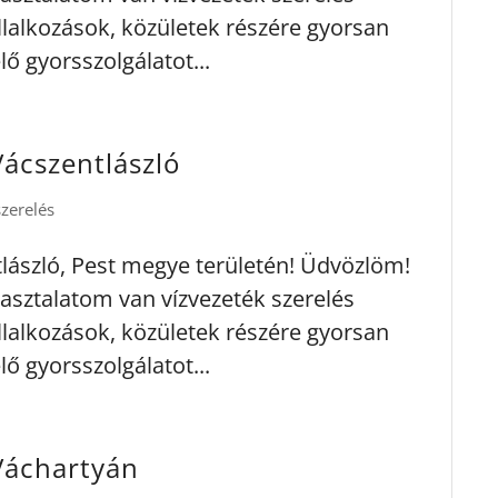
llalkozások, közületek részére gyorsan
lő gyorsszolgálatot...
Vácszentlászló
szerelés
tlászló, Pest megye területén! Üdvözlöm!
asztalatom van vízvezeték szerelés
llalkozások, közületek részére gyorsan
lő gyorsszolgálatot...
 Váchartyán