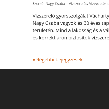
Szerző:
Nagy Csaba
|
Vízszerelés
,
Vízvezeték 
Vízszerelő gyorsszolgálat Váchart
Nagy Csaba vagyok és 30 éves tap
területén. Mind a lakosság és a vá
és korrekt áron biztosítok vízszere
« Régebbi bejegyzések