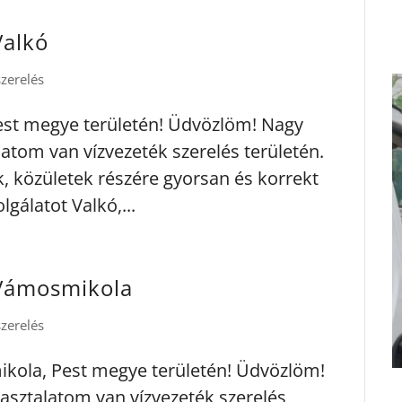
Valkó
szerelés
Pest megye területén! Üdvözlöm! Nagy
atom van vízvezeték szerelés területén.
k, közületek részére gyorsan és korrekt
lgálatot Valkó,...
 Vámosmikola
szerelés
ikola, Pest megye területén! Üdvözlöm!
asztalatom van vízvezeték szerelés