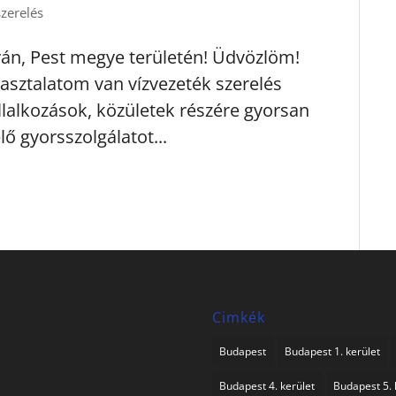
szerelés
yán, Pest megye területén! Üdvözlöm!
asztalatom van vízvezeték szerelés
llalkozások, közületek részére gyorsan
lő gyorsszolgálatot...
Cimkék
Budapest
Budapest 1. kerület
Budapest 4. kerület
Budapest 5. 