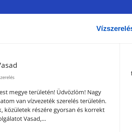
Vízszerelé
 Vasad
szerelés
 Pest megye területén! Üdvözlöm! Nagy
atom van vízvezeték szerelés területén.
k, közületek részére gyorsan és korrekt
lgálatot Vasad,...