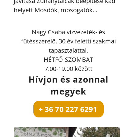
javítása Zuhanytálcák beépítése kád
helyett Mosdók, mosogatók...
Nagy Csaba vízvezeték- és
fűtésszerelő. 30 év feletti szakmai
tapasztalattal.
HÉTFŐ-SZOMBAT
7.00-19.00 között
Hívjon és azonnal
megyek
+ 36 70 227 6291