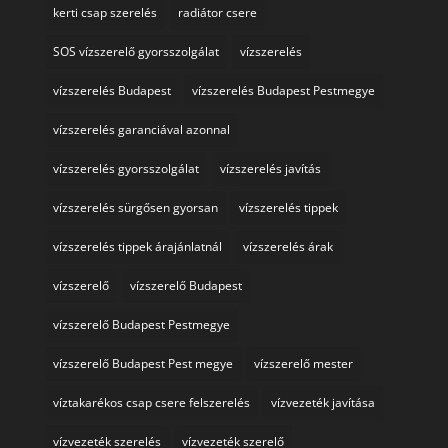
kerti csap szerelés
radiátor csere
SOS vízszerelő gyorsszolgálat
vízszerelés
vízszerelés Budapest
vízszerelés Budapest Pestmegye
vízszerelés garanciával azonnal
vízszerelés gyorsszolgálat
vízszerelés javítás
vízszerelés sürgősen gyorsan
vízszerelés tippek
vízszerelés tippek árajánlatnál
vízszerelés árak
vízszerelő
vízszerelő Budapest
vízszerelő Budapest Pestmegye
vízszerelő Budapest Pest megye
vízszerelő mester
víztakarékos csap csere felszerelés
vízvezeték javítása
vízvezeték szerelés
vízvezeték szerelő