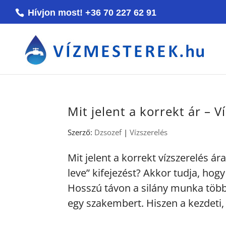
Hívjon most! +36 70 227 62 91
Mit jelent a korrekt ár – 
Szerző:
Dzsozef
|
Vízszerelés
Mit jelent a korrekt vízszerelés á
leve” kifejezést? Akkor tudja, hog
Hosszú távon a silány munka több
egy szakembert. Hiszen a kezdeti,