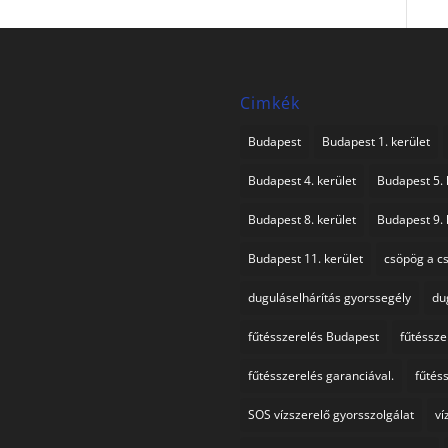
Cimkék
Budapest
Budapest 1. kerület
Budapest 4. kerület
Budapest 5. 
Budapest 8. kerület
Budapest 9. 
Budapest 11. kerület
csöpög a c
duguláselhárítás gyorssegély
du
fűtésszerelés Budapest
fűtéssz
fűtésszerelés garanciával.
fűtés
SOS vízszerelő gyorsszolgálat
ví