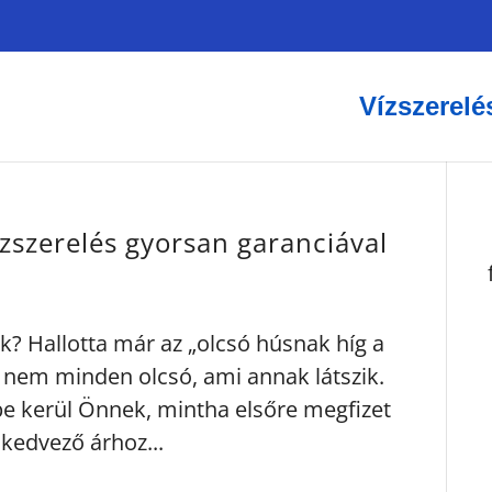
Vízszerelé
Vízszerelés gyorsan garanciával
rak? Hallotta már az „olcsó húsnak híg a
y nem minden olcsó, ami annak látszik.
e kerül Önnek, mintha elsőre megfizet
 kedvező árhoz...