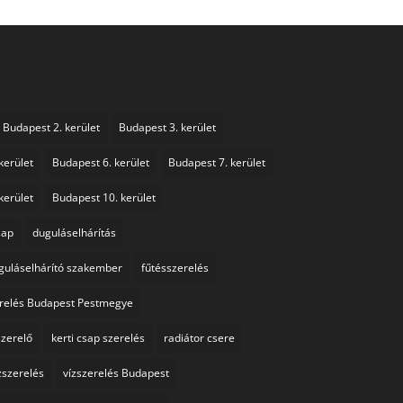
Budapest 2. kerület
Budapest 3. kerület
kerület
Budapest 6. kerület
Budapest 7. kerület
kerület
Budapest 10. kerület
sap
duguláselhárítás
guláselhárító szakember
fűtésszerelés
erelés Budapest Pestmegye
szerelő
kerti csap szerelés
radiátor csere
zszerelés
vízszerelés Budapest