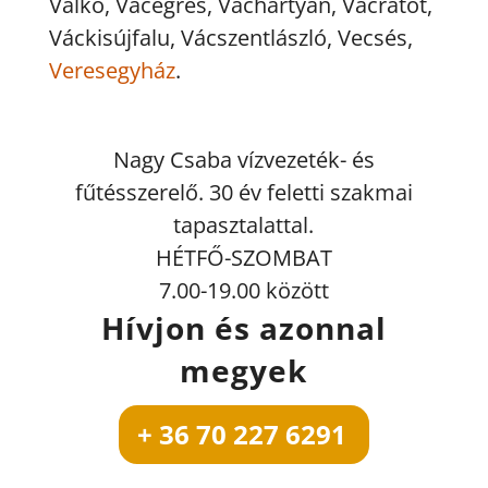
Valkó, Vácegres, Váchartyán, Vácrátót,
Váckisújfalu, Vácszentlászló, Vecsés,
Veresegyház
.
Nagy Csaba vízvezeték- és
fűtésszerelő. 30 év feletti szakmai
tapasztalattal.
HÉTFŐ-SZOMBAT
7.00-19.00 között
Hívjon és azonnal
megyek
+ 36 70 227 6291