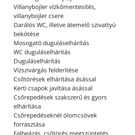
Villanybojler vízkőmentesítés,
villanybojler csere
Darálós WC, illetve átemelő szivattyú
bekötése
Mosogató duguláselhárítás
WC duguláselhárítás
Duguláselhárítás
Vízszivárgás felderítése
Csőtörések elhárítása ásással
Kerti csapok javítása ásással
Csőrepedések szakszerű és gyors
elhárítása
Csőrepedéseknél ólomcsövek
forrasztása
Falbeázás, csőtörés megszüntetés,