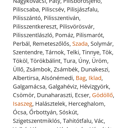
Nagykovácsi, Páty, Pilisborosjenő,
Piliscsaba, Piliscsév, Pilisjászfalu,
Pilisszántó, Pilisszentiván,
Pilisszentkereszt, Pilisvörösvár,
Pilisszentlászló, Pomáz, Pilismarót,
Perbál, Remeteszőlős,
Szada
, Solymár,
Szentendre, Tárnok, Telki, Tinnye, Tök,
Tököl, Törökbálint, Tura, Úny, Üröm,
Üllő, Zsámbok, Zsámbék, Dunakeszi,
Albertirsa, Alsónémedi,
Bag
,
Iklad
,
Galgamácsa, Galgahéviz, Hévizgyörk,
Csömör, Dunaharaszti, Ecser,
Gödöllő
,
Isaszeg
, Halásztelek, Herceghalom,
Ócsa, Őrbottyán, Sóskút,
Szigetszentmiklós, Tahitótfalu, Vác,