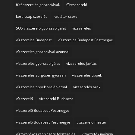
fűtésszerelés garanciával.
fűtésszerelő
kerti csap szerelés
radiátor csere
SOS vízszerelő gyorsszolgálat
vízszerelés
vízszerelés Budapest
vízszerelés Budapest Pestmegye
vízszerelés garanciával azonnal
vízszerelés gyorsszolgálat
vízszerelés javítás
vízszerelés sürgősen gyorsan
vízszerelés tippek
vízszerelés tippek árajánlatnál
vízszerelés árak
vízszerelő
vízszerelő Budapest
vízszerelő Budapest Pestmegye
vízszerelő Budapest Pest megye
vízszerelő mester
víztakarékos csap csere felszerelés
vízvezeték javítása