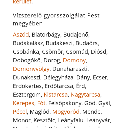
kerület
.
Vízszerelő gyorsszolgálat Pest
megyében
Aszód
, Biatorbágy, Budajenő,
Budakalász, Budakeszi, Budaörs,
Csobánka, Csömör, Csomád, Diósd,
Dobogókő, Dorog,
Domony
,
Domonyvölgy
, Dunaharaszti,
Dunakeszi, Délegyháza, Dány, Ecser,
Erdőkertes, Erdőtarcsa, Érd,
Esztergom,
Kistarcsa
,
Nagytarcsa
,
Kerepes
,
Fót
, Felsőpakony, Göd, Gyál,
Pécel
, Maglód,
Mogyoród
, Mende,
Monor, Kesztölc, Leányfalu, Leányvár,