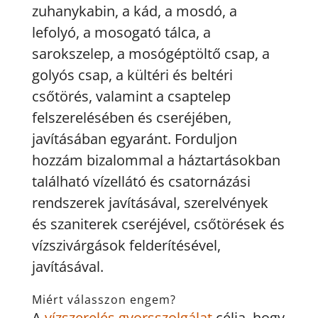
zuhanykabin, a kád, a mosdó, a
lefolyó, a mosogató tálca, a
sarokszelep, a mosógéptöltő csap, a
golyós csap, a kültéri és beltéri
csőtörés, valamint a csaptelep
felszerelésében és cseréjében,
javításában egyaránt. Forduljon
hozzám bizalommal a háztartásokban
található vízellátó és csatornázási
rendszerek javításával, szerelvények
és szaniterek cseréjével, csőtörések és
vízszivárgások felderítésével,
javításával.
Miért válasszon engem?
A
vízszerelés gyorsszolgálat
célja, hogy