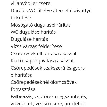
villanybojler csere
Darálós WC, illetve átemelő szivattyú
bekötése
Mosogató duguláselhárítás
WC duguláselhárítás
Duguláselhárítás
Vízszivárgás felderítése
Csőtörések elhárítása ásással
Kerti csapok javítása ásással
Csőrepedések szakszerű és gyors
elhárítása
Csőrepedéseknél ólomcsövek
forrasztása
Falbeázás, csőtörés megszüntetés,
vízvezeték, vízcső csere, ami lehet