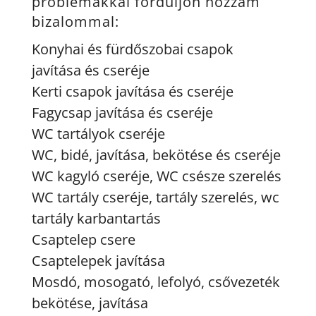
problémákkal forduljon hozzám
bizalommal:
Konyhai és fürdőszobai csapok
javítása és cseréje
Kerti csapok javítása és cseréje
Fagycsap javítása és cseréje
WC tartályok cseréje
WC, bidé, javítása, bekötése és cseréje
WC kagyló cseréje, WC csésze szerelés
WC tartály cseréje, tartály szerelés, wc
tartály karbantartás
Csaptelep csere
Csaptelepek javítása
Mosdó, mosogató, lefolyó, csővezeték
bekötése, javítása