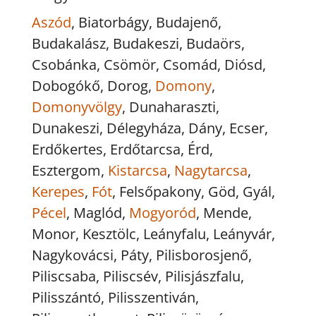
Aszód
, Biatorbágy, Budajenő,
Budakalász, Budakeszi, Budaörs,
Csobánka, Csömör, Csomád, Diósd,
Dobogókő, Dorog,
Domony
,
Domonyvölgy
, Dunaharaszti,
Dunakeszi, Délegyháza, Dány, Ecser,
Erdőkertes, Erdőtarcsa, Érd,
Esztergom,
Kistarcsa
,
Nagytarcsa
,
Kerepes
,
Fót
, Felsőpakony, Göd, Gyál,
Pécel
, Maglód,
Mogyoród
, Mende,
Monor, Kesztölc, Leányfalu, Leányvár,
Nagykovácsi, Páty, Pilisborosjenő,
Piliscsaba, Piliscsév, Pilisjászfalu,
Pilisszántó, Pilisszentiván,