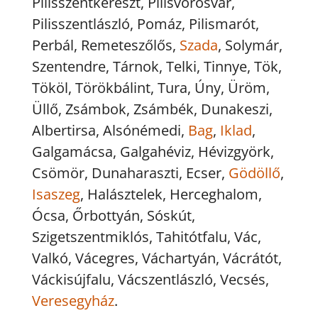
Pilisszentkereszt, Pilisvörösvár,
Pilisszentlászló, Pomáz, Pilismarót,
Perbál, Remeteszőlős,
Szada
, Solymár,
Szentendre, Tárnok, Telki, Tinnye, Tök,
Tököl, Törökbálint, Tura, Úny, Üröm,
Üllő, Zsámbok, Zsámbék, Dunakeszi,
Albertirsa, Alsónémedi,
Bag
,
Iklad
,
Galgamácsa, Galgahéviz, Hévizgyörk,
Csömör, Dunaharaszti, Ecser,
Gödöllő
,
Isaszeg
, Halásztelek, Herceghalom,
Ócsa, Őrbottyán, Sóskút,
Szigetszentmiklós, Tahitótfalu, Vác,
Valkó, Vácegres, Váchartyán, Vácrátót,
Váckisújfalu, Vácszentlászló, Vecsés,
Veresegyház
.