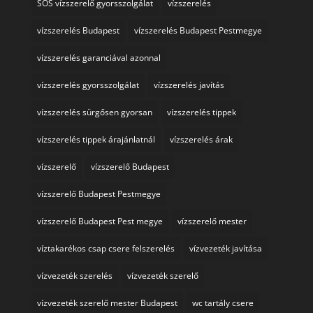
SOS vízszerelő gyorsszolgálat
vízszerelés
vízszerelés Budapest
vízszerelés Budapest Pestmegye
vízszerelés garanciával azonnal
vízszerelés gyorsszolgálat
vízszerelés javítás
vízszerelés sürgősen gyorsan
vízszerelés tippek
vízszerelés tippek árajánlatnál
vízszerelés árak
vízszerelő
vízszerelő Budapest
vízszerelő Budapest Pestmegye
vízszerelő Budapest Pest megye
vízszerelő mester
víztakarékos csap csere felszerelés
vízvezeték javítása
vízvezeték szerelés
vízvezeték szerelő
vízvezeték szerelő mester Budapest
wc tartály csere