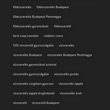
fűtésszerelés
fűtésszerelés Budapest
fűtésszerelés Budapest Pestmegye
fűtésszerelés garanciával.
fűtésszerelő
kerti csap szerelés
radiátor csere
SOS vízszerelő gyorsszolgálat
vízszerelés
vízszerelés Budapest
vízszerelés Budapest Pestmegye
vízszerelés garanciával azonnal
vízszerelés gyorsszolgálat
vízszerelés javítás
vízszerelés sürgősen gyorsan
vízszerelés tippek
vízszerelés tippek árajánlatnál
vízszerelés árak
vízszerelő
vízszerelő Budapest