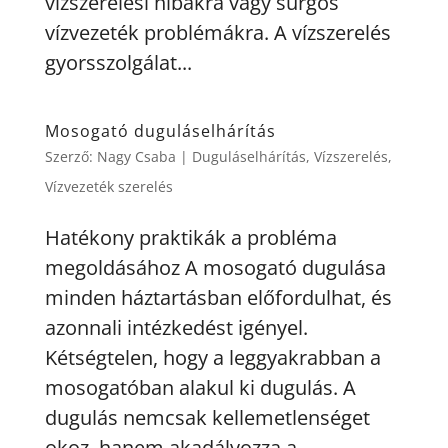
vízszerelési hibákra vagy sürgős
vízvezeték problémákra. A vízszerelés
gyorsszolgálat...
Mosogató duguláselhárítás
Szerző:
Nagy Csaba
|
Duguláselhárítás
,
Vízszerelés
,
Vízvezeték szerelés
Hatékony praktikák a probléma
megoldásához A mosogató dugulása
minden háztartásban előfordulhat, és
azonnali intézkedést igényel.
Kétségtelen, hogy a leggyakrabban a
mosogatóban alakul ki dugulás. A
dugulás nemcsak kellemetlenséget
okoz, hanem akadályozza a