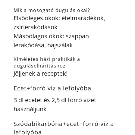
Mik a mosogató dugulás okai?
Elsődleges okok: ételmaradékok,
zsírlerakódások
Másodlagos okok: szappan
lerakódása, hajszálak
Kíméletes házi praktikák a
duguláselhárításhoz
Jöjjenek a receptek!
Ecet+forró víz a lefolyóba
3 dl ecetet és 2,5 dl forró vizet
használjunk
Szódabikarbóna+ecet+forró víz a
lefolyóba