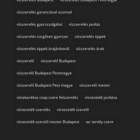
vízszerelés garanciával azonnal
vízszerelés gyorsszolgálat
vízszerelés javítás
vízszerelés sürgősen gyorsan
vízszerelés tippek
vízszerelés tippek árajánlatnál
vízszerelés árak
vízszerelő
vízszerelő Budapest
vízszerelő Budapest Pestmegye
vízszerelő Budapest Pest megye
vízszerelő mester
víztakarékos csap csere felszerelés
vízvezeték javítása
vízvezeték szerelés
vízvezeték szerelő
vízvezeték szerelő mester Budapest
wc tartály csere