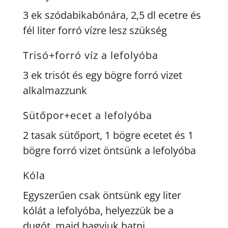
3 ek szódabikabónára, 2,5 dl ecetre és
fél liter forró vízre lesz szükség
Trisó+forró víz a lefolyóba
3 ek trisót és egy bögre forró vizet
alkalmazzunk
Sütőpor+ecet a lefolyóba
2 tasak sütőport, 1 bögre ecetet és 1
bögre forró vizet öntsünk a lefolyóba
Kóla
Egyszerűen csak öntsünk egy liter
kólát a lefolyóba, helyezzük be a
dugót, majd hagyjuk hatni