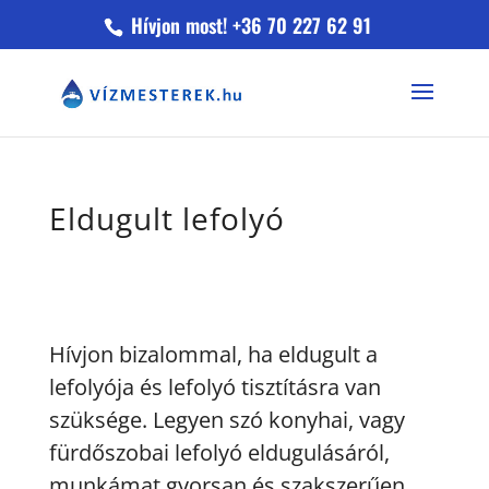
Hívjon most! +36 70 227 62 91
Eldugult lefolyó
Hívjon bizalommal, ha eldugult a
lefolyója és lefolyó tisztításra van
szüksége. Legyen szó konyhai, vagy
fürdőszobai lefolyó eldugulásáról,
munkámat gyorsan és szakszerűen