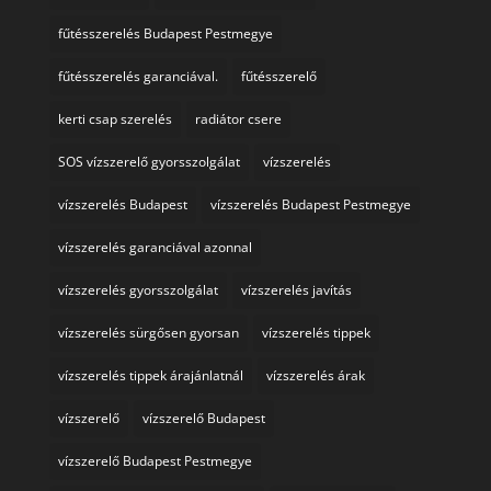
fűtésszerelés Budapest Pestmegye
fűtésszerelés garanciával.
fűtésszerelő
kerti csap szerelés
radiátor csere
SOS vízszerelő gyorsszolgálat
vízszerelés
vízszerelés Budapest
vízszerelés Budapest Pestmegye
vízszerelés garanciával azonnal
vízszerelés gyorsszolgálat
vízszerelés javítás
vízszerelés sürgősen gyorsan
vízszerelés tippek
vízszerelés tippek árajánlatnál
vízszerelés árak
vízszerelő
vízszerelő Budapest
vízszerelő Budapest Pestmegye