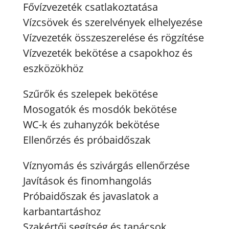
Fővízvezeték csatlakoztatása
Vízcsövek és szerelvények elhelyezése
Vízvezeték összeszerelése és rögzítése
Vízvezeték bekötése a csapokhoz és
eszközökhöz
Szűrők és szelepek bekötése
Mosogatók és mosdók bekötése
WC-k és zuhanyzók bekötése
Ellenőrzés és próbaidőszak
Víznyomás és szivárgás ellenőrzése
Javítások és finomhangolás
Próbaidőszak és javaslatok a
karbantartáshoz
Szakértői segítség és tanácsok