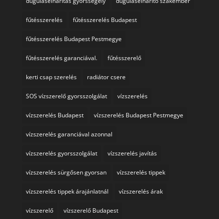
duguláselhárítás gyorssegély
duguláselhárító szakember
fűtésszerelés
fűtésszerelés Budapest
fűtésszerelés Budapest Pestmegye
fűtésszerelés garanciával.
fűtésszerelő
kerti csap szerelés
radiátor csere
SOS vízszerelő gyorsszolgálat
vízszerelés
vízszerelés Budapest
vízszerelés Budapest Pestmegye
vízszerelés garanciával azonnal
vízszerelés gyorsszolgálat
vízszerelés javítás
vízszerelés sürgősen gyorsan
vízszerelés tippek
vízszerelés tippek árajánlatnál
vízszerelés árak
vízszerelő
vízszerelő Budapest