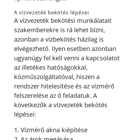
A vízvezeték bekötés lépései
A vízvezeték bekötési munkálatait
szakemberekre is rá lehet bízni,
azonban a vízbekötés házilag is
elvégezhető. Ilyen esetben azonban
ugyanúgy fel kell venni a kapcsolatot
az illetékes hatóságokkal,
közműszolgáltatóval, hiszen a
rendszer hitelesítése és az vízmérő
felszerelése az ő feladatuk. A
következők a vízvezeték bekötés
lépései:
1. Vízmérő akna kiépítése
2. Az árok megásása