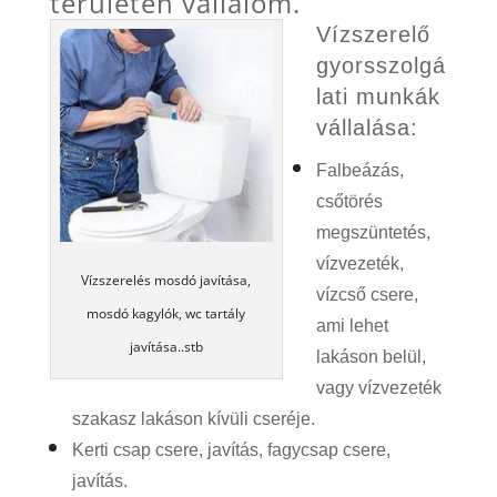
területén vállalom.
Vízszerelő
gyorsszolgá
lati munkák
vállalása:
Falbeázás,
csőtörés
megszüntetés,
vízvezeték,
Vízszerelés mosdó javítása,
vízcső csere,
mosdó kagylók, wc tartály
ami lehet
javítása..stb
lakáson belül,
vagy vízvezeték
szakasz lakáson kívüli cseréje.
Kerti csap csere, javítás,
fagycsap
csere,
javítás.