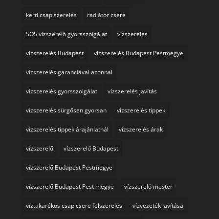
kerti csap szerelés
radiátor csere
SOS vízszerelő gyorsszolgálat
vízszerelés
vízszerelés Budapest
vízszerelés Budapest Pestmegye
vízszerelés garanciával azonnal
vízszerelés gyorsszolgálat
vízszerelés javítás
vízszerelés sürgősen gyorsan
vízszerelés tippek
vízszerelés tippek árajánlatnál
vízszerelés árak
vízszerelő
vízszerelő Budapest
vízszerelő Budapest Pestmegye
vízszerelő Budapest Pest megye
vízszerelő mester
víztakarékos csap csere felszerelés
vízvezeték javítása