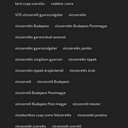
kerti csap szerelés
radiátor csere
SOS vízszerelő gyorsszolgálat
vízszerelés
vízszerelés Budapest
vízszerelés Budapest Pestmegye
vízszerelés garanciával azonnal
vízszerelés gyorsszolgálat
vízszerelés javítás
vízszerelés sürgősen gyorsan
vízszerelés tippek
vízszerelés tippek árajánlatnál
vízszerelés árak
vízszerelő
vízszerelő Budapest
vízszerelő Budapest Pestmegye
vízszerelő Budapest Pest megye
vízszerelő mester
víztakarékos csap csere felszerelés
vízvezeték javítása
vízvezeték szerelés
vízvezeték szerelő