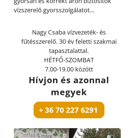
gyorsan és korrekt áron biztosítok
vízszerelő gyorsszolgálatot...
Nagy Csaba vízvezeték- és
fűtésszerelő. 30 év feletti szakmai
tapasztalattal.
HÉTFŐ-SZOMBAT
7.00-19.00 között
Hívjon és azonnal
megyek
+ 36 70 227 6291