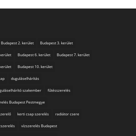
Budapest 2. kerület
Budapest 3. kerület
kerület
Budapest 6. kerület
Budapest 7. kerület
kerület
Budapest 10. kerület
sap
duguláselhárítás
guláselhárító szakember
fűtésszerelés
erelés Budapest Pestmegye
szerelő
kerti csap szerelés
radiátor csere
zszerelés
vízszerelés Budapest