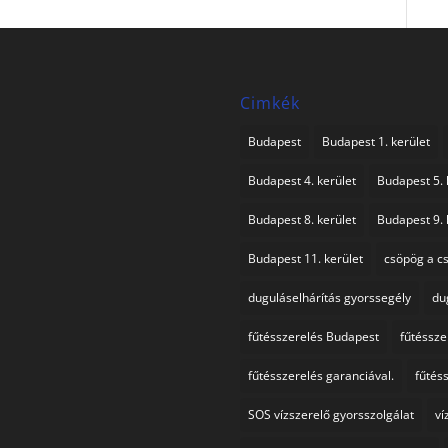
Cimkék
Budapest
Budapest 1. kerület
Budapest 4. kerület
Budapest 5. 
Budapest 8. kerület
Budapest 9. 
Budapest 11. kerület
csöpög a c
duguláselhárítás gyorssegély
du
fűtésszerelés Budapest
fűtéssz
fűtésszerelés garanciával.
fűtés
SOS vízszerelő gyorsszolgálat
ví