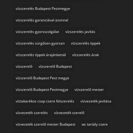
vízszerelés Budapest Pestmegye
vízszerelés garanciával azonnal
vízszerelés gyorsszolgálat
vízszerelés javítás
vízszerelés sürgősen gyorsan
vízszerelés tippek
vízszerelés tippek árajánlatnál
vízszerelés árak
vízszerelő
vízszerelő Budapest
vízszerelő Budapest Pest megye
vízszerelő Budapest Pestmegye
vízszerelő mester
víztakarékos csap csere felszerelés
vízvezeték javítása
vízvezeték szerelés
vízvezeték szerelő
vízvezeték szerelő mester Budapest
wc tartály csere