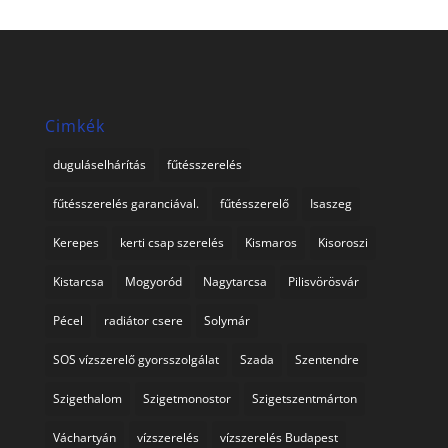
Cimkék
duguláselhárítás
fűtésszerelés
fűtésszerelés garanciával.
fűtésszerelő
Isaszeg
Kerepes
kerti csap szerelés
Kismaros
Kisoroszi
Kistarcsa
Mogyoród
Nagytarcsa
Pilisvörösvár
Pécel
radiátor csere
Solymár
SOS vízszerelő gyorsszolgálat
Szada
Szentendre
Szigethalom
Szigetmonostor
Szigetszentmárton
Váchartyán
vízszerelés
vízszerelés Budapest